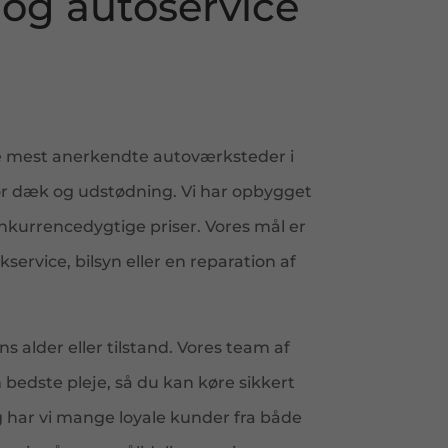
 og autoservice
f de mest anerkendte autoværksteder i
for dæk og udstødning. Vi har opbygget
onkurrencedygtige priser. Vores mål er
ervice, bilsyn eller en reparation af
s alder eller tilstand. Vores team af
 bedste pleje, så du kan køre sikkert
g har vi mange loyale kunder fra både