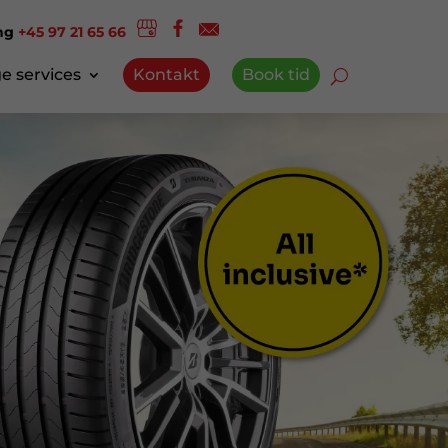
ing
+45 97 21 65 66
e services
Kontakt
Book tid