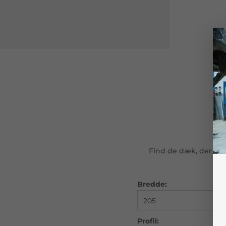
Find de dæk, der pass
Bredde:
Profil: