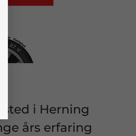
sted i Herning
e års erfaring