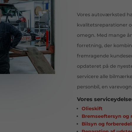
Vores autoværksted har
kvalitetsreparationer og
omegn. Med mange års 
forretning, der kombin
fremragende kundeserv
opdateret på de nyeste 
servicere alle bilmærk
personbil, en varevogn 
Vores serviceydelser
Olieskift
Bremseeftersyn og 
Bilsyn og forberedel
Reparation af udstø