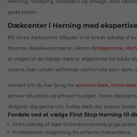
Herning, Vildbjerg, Holstebro og omegn, som sætter 
gode priser.
Dækcenter i Herning med ekspertise 
På vores dækcenter tilbyder vi et bredt udvalg af
kv
førende dækleverandører, såsom
Bridgestone
,
Mich
at valget af de rigtige dæk er afgørende for både di
vejene, især under skiftende vejrforhold som dem, v
Uanset om du har brug for
sommerdæk
,
vinterdæk
enhver situation og ethvert budget. Vores dækcenter 
rådgiver dig gerne om, hvilke dæk der passer bedst t
Fordele ved at vælge First Stop Herning til d
Stort udvalg af dæk til konkurrencedygtige priser
Professionel rådgivning fra erfarne mekanikere