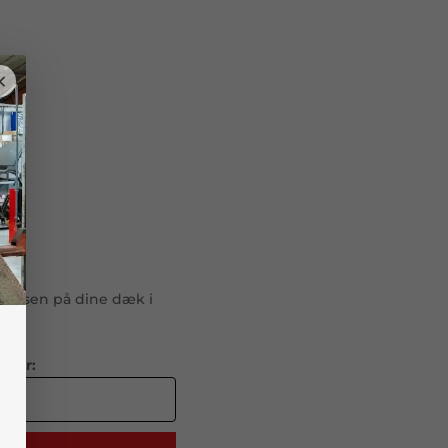
×
ørrelsen på dine dæk i
mmer: