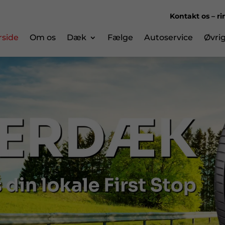
Kontakt os – r
rside
Om os
Dæk
Fælge
Autoservice
Øvrig