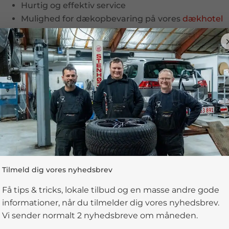
Hurtig og effektiv service
Mulighed for dækopbevaring på vores
dækhotel
er til din bil, ved at indtaste registreringsnummeret eller st
tabellen nedenfor
Tilmeld dig vores nyhedsbrev
Indtast registreringsnu
Få tips & tricks, lokale tilbud og en masse andre gode
informationer, når du tilmelder dig vores nyhedsbrev.
Vi sender normalt 2 nyhedsbreve om måneden.