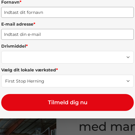
Fornavn
*
E-mail adresse
*
Drivmiddel
*
Vælg dit lokale værksted
*
Tilmeld dig nu
Autoværk
med mang